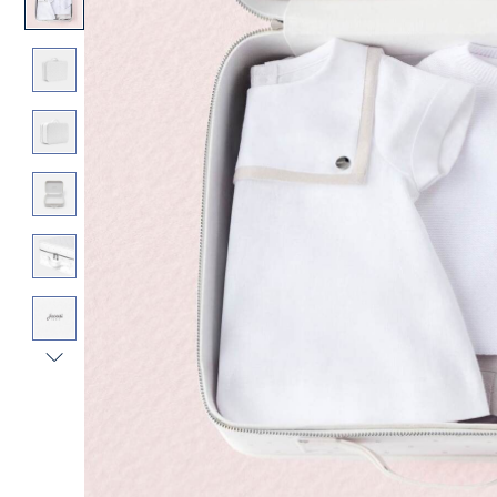
Vista
successiva
-
Galleria
Prodotto