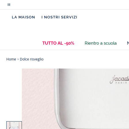
Metti
in
LA MAISON
I NOSTRI SERVIZI
pausa
i
messaggi
scorrevoli
TUTTO AL -50%
Rientro a scuola
Home
Dolce risveglio