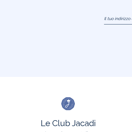
Il tuo indirizz
(esempio:
jacquesadit@
Le Club Jacadi