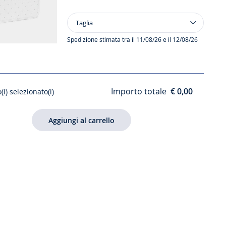
Taglia
Taglia
Valigia
neonato
Spedizione stimata tra il 11/08/26 e il 12/08/26
in
cotone
rivestito
Importo totale
€ 0,00
(i) selezionato(i)