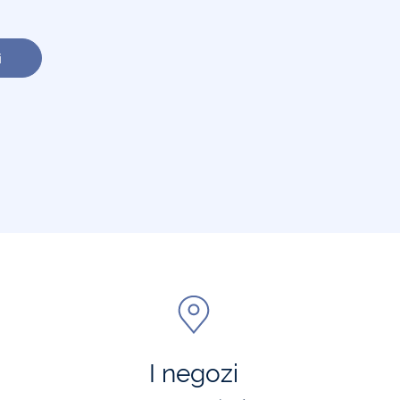
i
I negozi