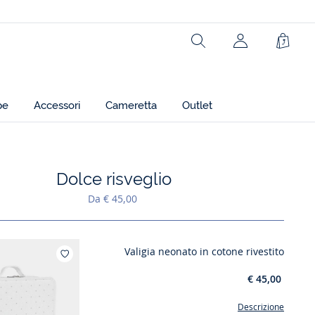
Rechercher
jacadi.page.h
Carrel
pe
Accessori
Cameretta
Outlet
Dolce risveglio
Aggiungi ai miei preferiti : Dolce risveglio
Da € 45,00
Valigia neonato in cotone rivestito
Aggiungi ai miei preferiti : Valigia neonat
€ 45,00
Descrizione