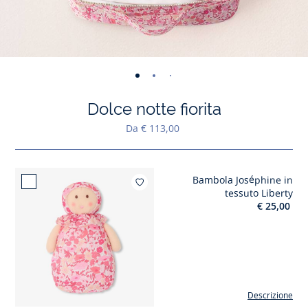
-
-
-
-
-
-
-
-
-
-
-
vista
vista
vista
vista
vista
vista
vista
vista
vista
vist
v
Dolce notte fiorita
01
02
03
04
05
06
07
08
09
010
0
Da € 113,00
Bambola Joséphine in
Aggiungi ai mi
tessuto Liberty
€ 25,00
Descrizione