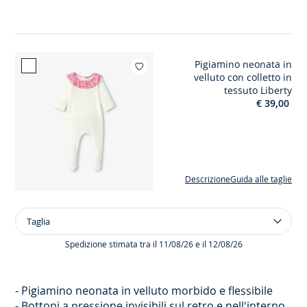
in
tessuto
Liberty
Pigiamino neonata in
Aggiungi ai 
velluto con colletto in
tessuto Liberty
€ 39,00
Descrizione
Guida alle taglie
Taglia
Taglia
Pigiamino
neonata
Spedizione stimata tra il 11/08/26 e il 12/08/26
in
velluto
con
-
Pigiamino neonata in velluto morbido e flessibile
colletto
-
Bottoni a pressione invisibili sul retro e nell'interno