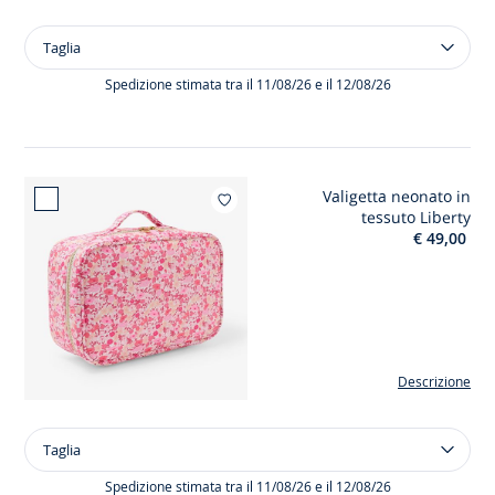
Taglia
Taglia
Bambola
Joséphine
Spedizione stimata tra il 11/08/26 e il 12/08/26
in
tessuto
Liberty
Valigetta neonato in
Aggiungi ai mie
tessuto Liberty
€ 49,00
Descrizione
Taglia
Taglia
Valigetta
neonato
Spedizione stimata tra il 11/08/26 e il 12/08/26