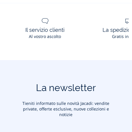
Il servizio clienti
La spedizion
Al vostro ascolto
Gratis in 
La newsletter
Tieniti informato sulle novità Jacadi: vendite
private, offerte esclusive, nuove collezioni e
notizie
Il tuo indirizzo e-mail