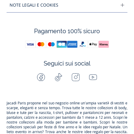
NOTE LEGALI E COOKIES
Pagamento 100% sicuro
Seguici sui social
Facebook
Tiktok
Instagram
Youtube
-
-
-
-
Jacadi
Jacadi
Jacadi
Jacadi
Paris
Paris
Paris
Paris
Jacadi Paris propone nel suo negozio online un'ampia varietà di vestiti e
scarpe
, eleganti e senza tempo. Trova tutte le nostre collezioni di body,
bluse e tute per la
nascita
, t-shirt, pullover e pantaloncini per
neonati
e
pantaloni, calzini e accessori per
bambini
da 1 mese a 12 anni. Scopri le
nostre collezioni alla moda per bambine e bambini. Scopri le nostre
collezioni speciali per feste di fine anno e le
idee regalo per Natale
. Un
lieto evento in arrivo? Trova anche le nostre
idee regalo per la nascita
.