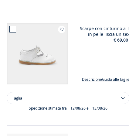
volant
bimba
Scarpe con cinturino a T
Aggiungi ai mi
in pelle liscia unisex
€ 69,00
Descrizione
Guida alle taglie
Taglia
Taglia
Scarpe
con
Spedizione stimata tra il 12/08/26 e il 13/08/26
cinturino
a
T
in