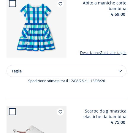
Abito a maniche corte
pelle
Aggiungi ai mie
bambina
liscia
€ 69,00
unisex
Descrizione
Guida alle taglie
Taglia
Taglia
Abito
a
Spedizione stimata tra il 12/08/26 e il 13/08/26
maniche
corte
bambina
Scarpe da ginnastica
Aggiungi ai m
elastiche da bambina
€ 75,00