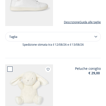
Descrizione
Guida alle taglie
Taglia
Taglia
Scarpe
da
Spedizione stimata tra il 12/08/26 e il 13/08/26
ginnastica
elastiche
da
bambina
Peluche coniglio
Aggiungi ai miei prefer
€ 29,00