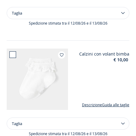
Taglia
Taglia
Abito
a
Spedizione stimata tra il 12/08/26 e il 13/08/26
maniche
corte
bimba
Calzini con volant bimba
Aggiungi ai miei p
€ 10,00
Descrizione
Guida alle taglie
Taglia
Taglia
Calzini
con
Spedizione stimata tra il 12/08/26 e il 13/08/26