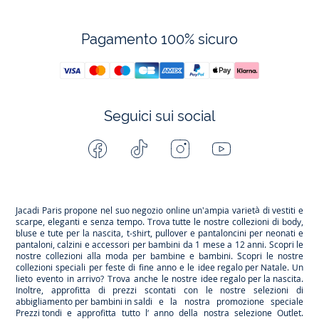
Pagamento 100% sicuro
Seguici sui social
Facebook
Tiktok
Instagram
Youtube
-
-
-
-
Jacadi
Jacadi
Jacadi
Jacadi
Paris
Paris
Paris
Paris
Jacadi Paris propone nel suo negozio online un'ampia varietà di vestiti e
scarpe
, eleganti e senza tempo. Trova tutte le nostre collezioni di body,
bluse e tute per la
nascita
, t-shirt, pullover e pantaloncini per
neonati
e
pantaloni, calzini e accessori per
bambini
da 1 mese a 12 anni. Scopri le
nostre collezioni alla moda per bambine e bambini. Scopri le nostre
collezioni speciali per feste di fine anno e le
idee regalo per Natale
. Un
lieto evento in arrivo? Trova anche le nostre
idee regalo per la nascita
.
Inoltre, approfitta di prezzi scontati con le nostre selezioni di
abbigliamento per bambini in saldi
e la nostra promozione speciale
Prezzi tondi
e approfitta tutto l’ anno della nostra selezione
Outlet
.