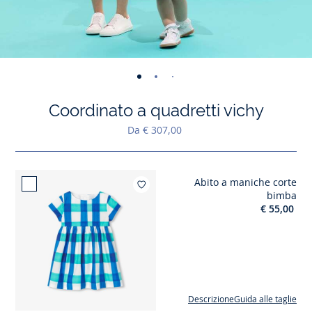
-
-
-
-
-
-
-
-
-
-
-
vista
vista
vista
vista
vista
vista
vista
vista
vista
vist
v
Coordinato a quadretti vichy
01
02
03
04
05
06
07
08
09
010
0
Da € 307,00
Abito a maniche corte
Aggiungi ai miei
bimba
€ 55,00
Descrizione
Guida alle taglie