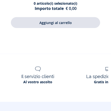
0
articolo(i) selezionato(i)
liscia
Importo totale
€ 0,00
bambina
Il servizio clienti
La spedizion
Al vostro ascolto
Gratis in 