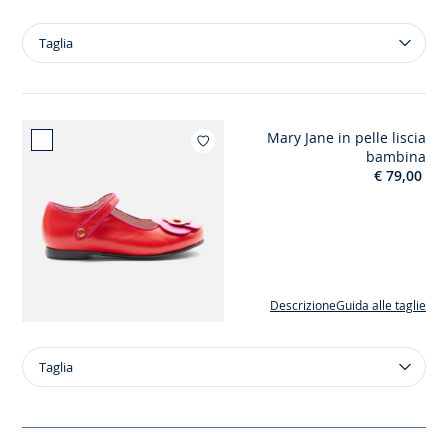
Taglia
Taglia
Collant
tinta
unita
bambina
Mary Jane in pelle liscia
Aggiungi ai miei
bambina
€ 79,00
Descrizione
Guida alle taglie
Taglia
Taglia
Mary
Jane
in
pelle