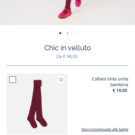
-
-
-
-
-
-
-
-
-
vista
vista
vista
vista
vista
vista
vista
vista
vista
Chic in velluto
01
02
03
04
05
06
07
08
09
Da € 98,00
Collant tinta unita
Aggiungi ai miei 
bambina
€ 19,00
Descrizione
Guida alle taglie