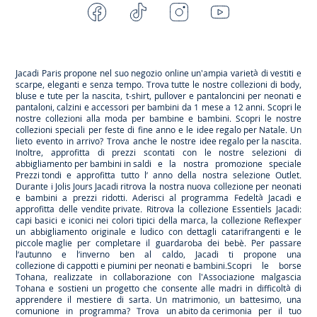
Facebook
Tiktok
Instagram
Youtube
-
-
-
-
Jacadi
Jacadi
Jacadi
Jacadi
Paris
Paris
Paris
Paris
Jacadi Paris propone nel suo negozio online un'ampia varietà di vestiti e
scarpe
, eleganti e senza tempo. Trova tutte le nostre collezioni di body,
bluse e tute per la
nascita
, t-shirt, pullover e pantaloncini per
neonati
e
pantaloni, calzini e accessori per
bambini
da 1 mese a 12 anni. Scopri le
nostre collezioni alla moda per bambine e bambini. Scopri le nostre
collezioni speciali per feste di fine anno e le
idee regalo per Natale
. Un
lieto evento in arrivo? Trova anche le nostre
idee regalo per la nascita
.
Inoltre, approfitta di prezzi scontati con le nostre selezioni di
abbigliamento per bambini in saldi
e la nostra promozione speciale
Prezzi tondi
e approfitta tutto l’ anno della nostra selezione
Outlet
.
Durante
i Jolis Jours Jacadi
ritrova la nostra nuova collezione per neonati
e bambini a prezzi ridotti. Aderisci al programma Fedeltà Jacadi e
approfitta delle
vendite private
. Ritrova la collezione
Essentiels
Jacadi:
capi basici e iconici nei colori tipici della marca, la collezione
Reflex
per
un abbigliamento originale e ludico con dettagli catarifrangenti e le
piccole maglie
per completare il guardaroba dei bebè. Per passare
l’autunno e l’inverno ben al caldo, Jacadi ti propone una
collezione di cappotti e piumini per neonati e bambini
.Scopri le borse
Tohana
, realizzate in collaborazione con l'Associazione malgascia
Tohana e sostieni un progetto che consente alle madri in difficoltà di
apprendere il mestiere di sarta. Un matrimonio, un battesimo, una
comunione in programma? Trova
un abito da cerimonia
per il tuo