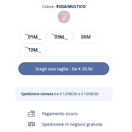
Colore :
ROSA/MULTICO
Colore
ROSA/MULTICO
Taglia
01M
03M
06M
12M
siva
Scegli una taglia - Da € 29,50
to
Spedizione stimata
tra il 12/08/26 e il 13/08/26
Pagamento sicuro
Spedizione in negozio gratuita