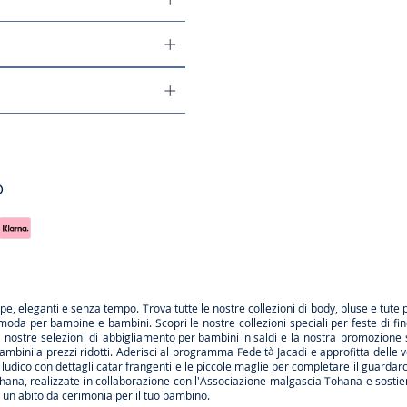
o
rpe
, eleganti e senza tempo. Trova tutte le nostre collezioni di body, bluse e tute 
 moda per bambine e bambini. Scopri le nostre collezioni speciali per feste di fi
le nostre selezioni di
abbigliamento per bambini in saldi
e la nostra promozione 
ambini a prezzi ridotti. Aderisci al programma Fedeltà Jacadi e approfitta delle
v
ludico con dettagli catarifrangenti e le
piccole maglie
per completare il guardarob
hana
, realizzate in collaborazione con l'Associazione malgascia Tohana e sostien
a
un abito da cerimonia
per il tuo bambino.