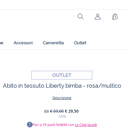
Fodera: 100% cotone
Rechercher
jacadi.page.h
Carrel
Ref: 2024679
pe
Accessori
Cameretta
Outlet
t
Abito in tessuto Liberty bimba - rosa/multico
Descrizione
da
€ 59,00
€ 29,50
-50%
Pari a
29
punti fedeltà con
Le Club Jacadi