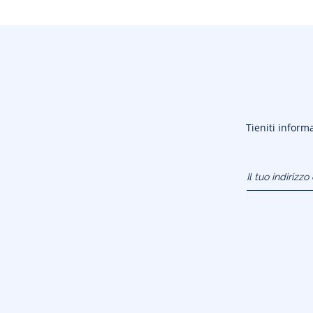
Tieniti informa
Il tuo indirizz
(esempio:
jacquesadit@