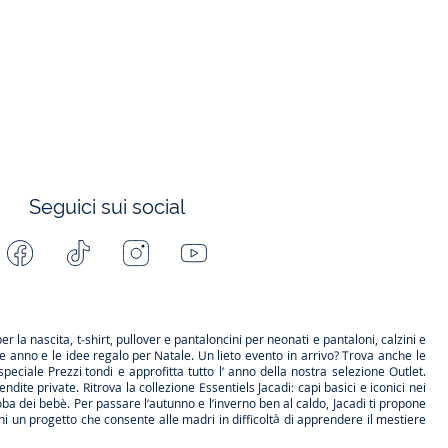
Seguici sui social
Facebook
Tiktok
Instagram
Youtube
-
-
-
-
Jacadi
Jacadi
Jacadi
Jacadi
Paris
Paris
Paris
Paris
per la
nascita
, t-shirt, pullover e pantaloncini per
neonati
e pantaloni, calzini e
ne anno e le
idee regalo per Natale
. Un lieto evento in arrivo? Trova anche le
speciale
Prezzi tondi
e approfitta tutto l’ anno della nostra selezione
Outlet
.
endite private
. Ritrova la collezione
Essentiels
Jacadi: capi basici e iconici nei
a dei bebè. Per passare l’autunno e l’inverno ben al caldo, Jacadi ti propone
i un progetto che consente alle madri in difficoltà di apprendere il mestiere