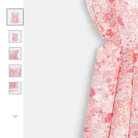
Vista
successiva
-