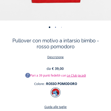
-
-
-
vista
vista
vista
Pullover con motivo a intarsio bimbo -
01
02
03
rosso pomodoro
Descrizione
da
€ 39,00
Pari a
39
punti fedeltà con
Le Club Jacadi
Colore :
ROSSO POMODORO
Colore
ROSSO
POMODORO
Guida alle taglie