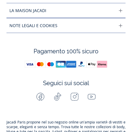
LA MAISON JACADI
NOTE LEGALI E COOKIES
Pagamento 100% sicuro
Seguici sui social
Facebook
Tiktok
Instagram
Youtube
-
-
-
-
Jacadi
Jacadi
Jacadi
Jacadi
Paris
Paris
Paris
Paris
Jacadi Paris propone nel suo negozio online un'ampia varietà di vestiti e
scarpe
, eleganti e senza tempo. Trova tutte le nostre collezioni di body,
bluse e tute per la
nascita
, t-shirt, pullover e pantaloncini per
neonati
e