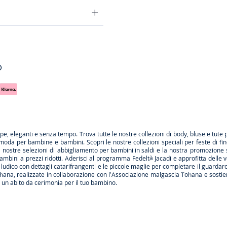
o
rpe
, eleganti e senza tempo. Trova tutte le nostre collezioni di body, bluse e tute 
 moda per bambine e bambini. Scopri le nostre collezioni speciali per feste di fi
le nostre selezioni di
abbigliamento per bambini in saldi
e la nostra promozione 
ambini a prezzi ridotti. Aderisci al programma Fedeltà Jacadi e approfitta delle
v
ludico con dettagli catarifrangenti e le
piccole maglie
per completare il guardarob
hana
, realizzate in collaborazione con l'Associazione malgascia Tohana e sostien
a
un abito da cerimonia
per il tuo bambino.