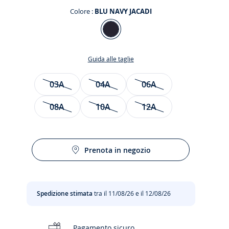
Colore :
BLU NAVY JACADI
Colore
BLU
NAVY
Guida alle taglie
JACADI
Taglia
03A
04A
06A
08A
10A
12A
siva
to
Prenota in negozio
Spedizione stimata
tra il 11/08/26 e il 12/08/26
Pagamento sicuro