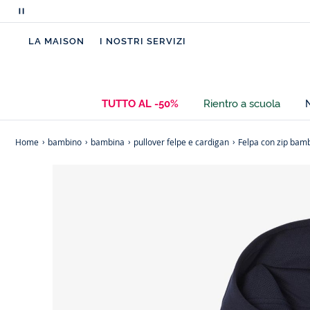
Metti
in
LA MAISON
I NOSTRI SERVIZI
pausa
i
messaggi
scorrevoli
TUTTO AL -50%
Rientro a scuola
Home
bambino
bambina
pullover felpe e cardigan
Felpa con zip bam