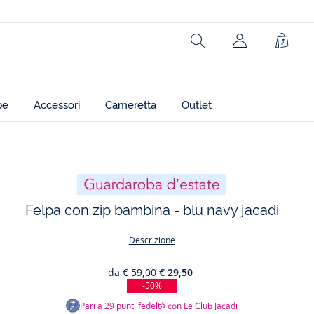
Rechercher
Carrel
pe
Accessori
Cameretta
Outlet
t
Felpa con zip bambina - blu navy jacadi
Descrizione
da
€ 59,00
€ 29,50
-50%
Pari a
29
punti fedeltà con
Le Club Jacadi