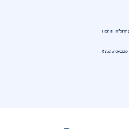
Tieniti informa
Il tuo indirizz
(esempio:
jacquesadit@