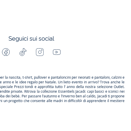
Seguici sui social
Facebook
Tiktok
Instagram
Youtube
-
-
-
-
Jacadi
Jacadi
Jacadi
Jacadi
Paris
Paris
Paris
Paris
per la
nascita
, t-shirt, pullover e pantaloncini per
neonati
e pantaloni, calzini e
ne anno e le
idee regalo per Natale
. Un lieto evento in arrivo? Trova anche le
speciale
Prezzi tondi
e approfitta tutto l’ anno della nostra selezione
Outlet
.
endite private
. Ritrova la collezione
Essentiels
Jacadi: capi basici e iconici nei
a dei bebè. Per passare l’autunno e l’inverno ben al caldo, Jacadi ti propone
i un progetto che consente alle madri in difficoltà di apprendere il mestiere