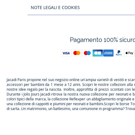
NOTE LEGALI E COOKIES
Pagamento 100% sicur
Jacadi Paris propone nel suo negozio online un'ampia varietà di vestiti e
sca
accessori per
bambini
da 1 mese a 12 anni. Scopri le nostre collezioni alla
nostre
idee regalo per la nascita
. Inoltre, approfitta di prezzi scontati con 
Durante
i Jolis Jours Jacadi
ritrova la nostra nuova collezione per neonati e b
colori tipici della marca, la collezione
Reflex
per un abbigliamento originale e 
una
collezione di cappotti e piumini per neonati e bambini
.Scopri le borse
To
di sarta. Un matrimonio, un battesimo, una comunione in programma? Trov