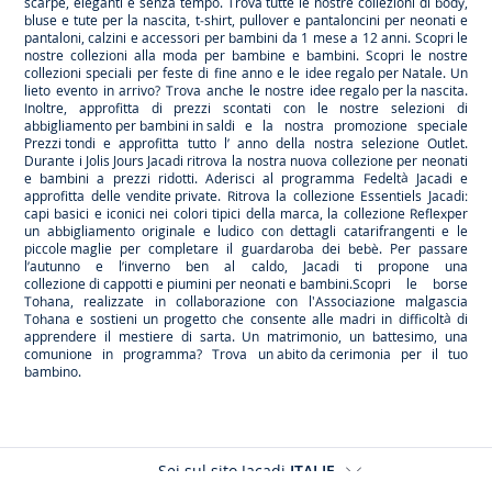
scarpe
, eleganti e senza tempo. Trova tutte le nostre collezioni di body,
bluse e tute per la
nascita
, t-shirt, pullover e pantaloncini per
neonati
e
pantaloni, calzini e accessori per
bambini
da 1 mese a 12 anni. Scopri le
nostre collezioni alla moda per bambine e bambini. Scopri le nostre
collezioni speciali per feste di fine anno e le
idee regalo per Natale
. Un
lieto evento in arrivo? Trova anche le nostre
idee regalo per la nascita
.
Inoltre, approfitta di prezzi scontati con le nostre selezioni di
abbigliamento per bambini in saldi
e la nostra promozione speciale
Prezzi tondi
e approfitta tutto l’ anno della nostra selezione
Outlet
.
Durante
i Jolis Jours Jacadi
ritrova la nostra nuova collezione per neonati
e bambini a prezzi ridotti. Aderisci al programma Fedeltà Jacadi e
approfitta delle
vendite private
. Ritrova la collezione
Essentiels
Jacadi:
capi basici e iconici nei colori tipici della marca, la collezione
Reflex
per
un abbigliamento originale e ludico con dettagli catarifrangenti e le
piccole maglie
per completare il guardaroba dei bebè. Per passare
l’autunno e l’inverno ben al caldo, Jacadi ti propone una
collezione di cappotti e piumini per neonati e bambini
.Scopri le borse
Tohana
, realizzate in collaborazione con l'Associazione malgascia
Tohana e sostieni un progetto che consente alle madri in difficoltà di
apprendere il mestiere di sarta. Un matrimonio, un battesimo, una
comunione in programma? Trova
un abito da cerimonia
per il tuo
bambino.
Sei sul sito Jacadi
ITALIE