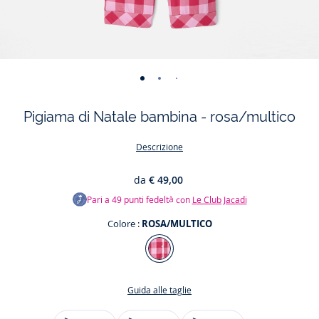
-
-
-
-
-
vista
vista
vista
vista
vista
Pigiama di Natale bambina - rosa/multico
01
02
03
04
05
Descrizione
da
€ 49,00
Pari a
49
punti fedeltà con
Le Club Jacadi
Colore :
ROSA/MULTICO
Colore
ROSA/MULTICO
Guida alle taglie
Taglia