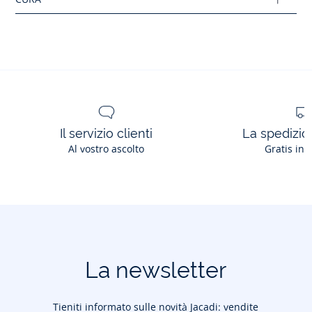
Composizione :
Tessuto principale: 100% cotone
Ref: 2036066
Il servizio clienti
La spedizion
Al vostro ascolto
Gratis in 
La newsletter
Tieniti informato sulle novità Jacadi: vendite