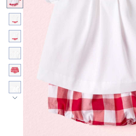
Vista
successiva
-
Galleria
Prodotto