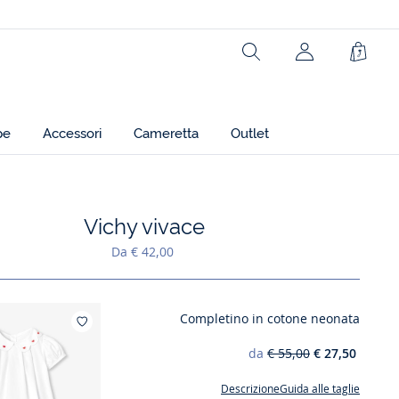
Rechercher
jacadi.page.h
Carrel
pe
Accessori
Cameretta
Outlet
Vichy vivace
Aggiungi ai miei preferiti : Vichy vivace
Da € 42,00
Completino in cotone neonata
Aggiungi ai miei preferiti : Completino in 
da
€ 55,00
€ 27,50
Descrizione
Guida alle taglie