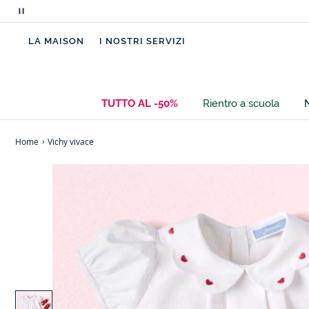
Metti
in
LA MAISON
I NOSTRI SERVIZI
pausa
i
messaggi
scorrevoli
TUTTO AL -50%
Rientro a scuola
Home
Vichy vivace