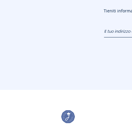
Tieniti informa
Il tuo indirizz
(esempio:
jacquesadit@