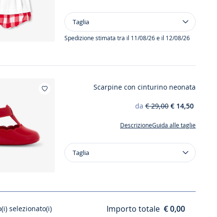
Taglia
Taglia
Completino
in
Spedizione stimata tra il 11/08/26 e il 12/08/26
cotone
neonata
Scarpine con cinturino neonata
Aggiungi ai miei preferiti : Scarpine con c
da
€ 29,00
€ 14,50
Descrizione
Guida alle taglie
Taglia
Taglia
Scarpine
con
cinturino
neonata
Importo totale
€ 0,00
(i) selezionato(i)