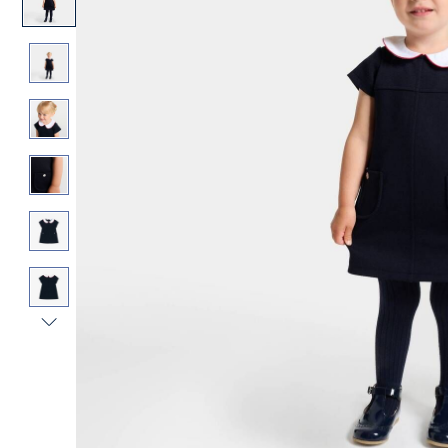
Vista
successiva
-
Galleria
Prodotto