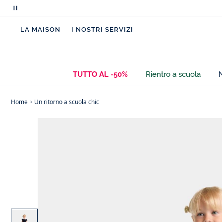
Metti
in
LA MAISON
I NOSTRI SERVIZI
pausa
i
messaggi
scorrevoli
TUTTO AL -50%
Rientro a scuola
Home
Un ritorno a scuola chic