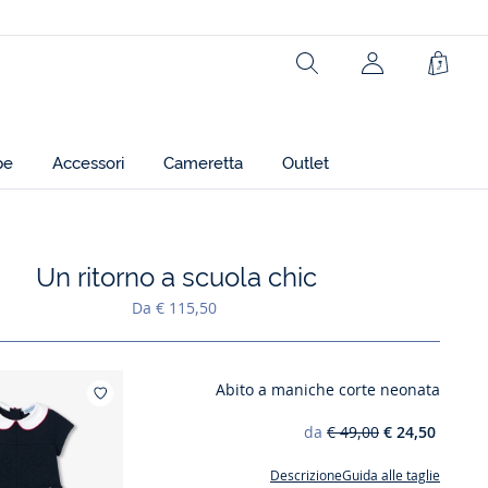
Rechercher
jacadi.page.h
Carrel
pe
Accessori
Cameretta
Outlet
Un ritorno a scuola chic
Aggiungi ai miei preferiti : Un ritorno a scuola chic
Da € 115,50
Abito a maniche corte neonata
Aggiungi ai miei preferiti : Abito a manich
da
€ 49,00
€ 24,50
Descrizione
Guida alle taglie