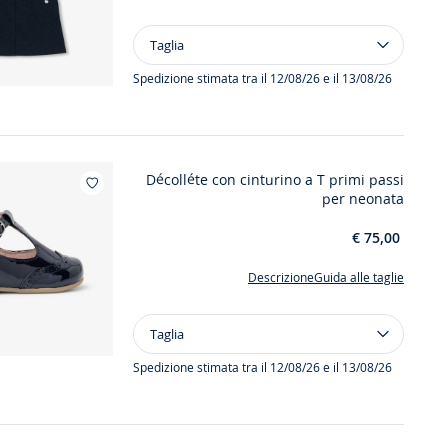
Taglia
Taglia
Abito
a
Spedizione stimata tra il 12/08/26 e il 13/08/26
maniche
corte
neonata
Décolléte con cinturino a T primi passi
Aggiungi ai miei preferiti : Décollé
per neonata
€ 75,00
Descrizione
Guida alle taglie
Taglia
Taglia
Décolléte
con
Spedizione stimata tra il 12/08/26 e il 13/08/26
cinturino
a
T