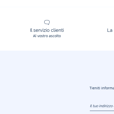
Il servizio clienti
La 
Al vostro ascolto
Tieniti informa
Il tuo indirizz
(esempio:
jacquesadit@