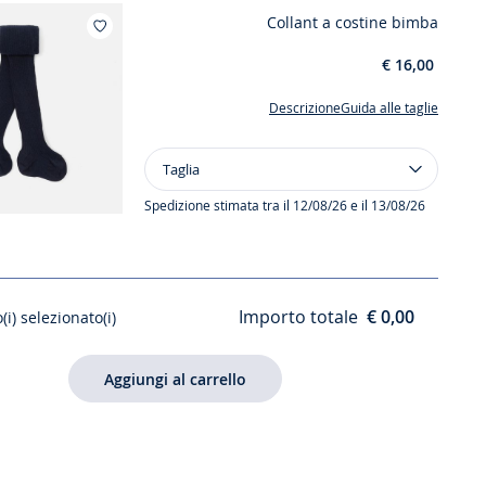
primi
Collant a costine bimba
passi
Aggiungi ai miei preferiti : Collant a costine bimb
per
€ 16,00
neonata
Descrizione
Guida alle taglie
Taglia
Taglia
Collant
a
Spedizione stimata tra il 12/08/26 e il 13/08/26
costine
bimba
Importo totale
€ 0,00
(i) selezionato(i)