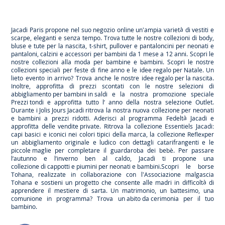
Jacadi
Jacadi
Jacadi
Jacadi
Paris
Paris
Paris
Paris
Jacadi Paris propone nel suo negozio online un'ampia varietà di vestiti e
scarpe
, eleganti e senza tempo. Trova tutte le nostre collezioni di body,
bluse e tute per la
nascita
, t-shirt, pullover e pantaloncini per
neonati
e
pantaloni, calzini e accessori per
bambini
da 1 mese a 12 anni. Scopri le
nostre collezioni alla moda per bambine e bambini. Scopri le nostre
collezioni speciali per feste di fine anno e le
idee regalo per Natale
. Un
lieto evento in arrivo? Trova anche le nostre
idee regalo per la nascita
.
Inoltre, approfitta di prezzi scontati con le nostre selezioni di
abbigliamento per bambini in saldi
e la nostra promozione speciale
Prezzi tondi
e approfitta tutto l’ anno della nostra selezione
Outlet
.
Durante
i Jolis Jours Jacadi
ritrova la nostra nuova collezione per neonati
e bambini a prezzi ridotti. Aderisci al programma Fedeltà Jacadi e
approfitta delle
vendite private
. Ritrova la collezione
Essentiels
Jacadi:
capi basici e iconici nei colori tipici della marca, la collezione
Reflex
per
un abbigliamento originale e ludico con dettagli catarifrangenti e le
piccole maglie
per completare il guardaroba dei bebè. Per passare
l’autunno e l’inverno ben al caldo, Jacadi ti propone una
collezione di cappotti e piumini per neonati e bambini
.Scopri le borse
Tohana
, realizzate in collaborazione con l'Associazione malgascia
Tohana e sostieni un progetto che consente alle madri in difficoltà di
apprendere il mestiere di sarta. Un matrimonio, un battesimo, una
comunione in programma? Trova
un abito da cerimonia
per il tuo
bambino.