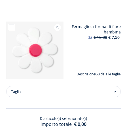
cinturino
a
T
in
Fermaglio a forma di fiore
pelle
Aggiungi ai mi
bambina
liscia
da
€ 15,00
€ 7,50
unisex
Descrizione
Guida alle taglie
Taglia
Taglia
Fermaglio
a
forma
di
0
articolo(i) selezionato(i)
fiore
Importo totale
€ 0,00
bambina