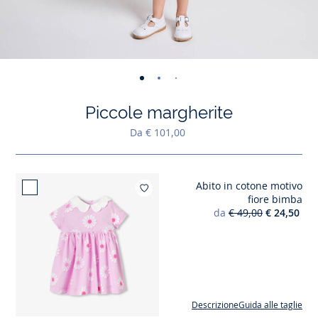
-
-
-
-
-
-
-
-
-
-
-
vista
vista
vista
vista
vista
vista
vista
vista
vista
vist
v
Piccole margherite
01
02
03
04
05
06
07
08
09
010
0
Da € 101,00
Abito in cotone motivo
Aggiungi ai mie
fiore bimba
da
€ 49,00
€ 24,50
Descrizione
Guida alle taglie