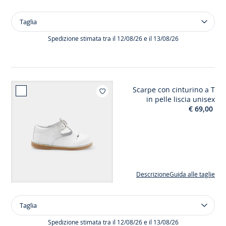
Taglia
Taglia
Abito
in
Spedizione stimata tra il 12/08/26 e il 13/08/26
cotone
motivo
fiore
bimba
Scarpe con cinturino a T
Aggiungi ai mi
in pelle liscia unisex
€ 69,00
Descrizione
Guida alle taglie
Taglia
Taglia
Scarpe
con
Spedizione stimata tra il 12/08/26 e il 13/08/26