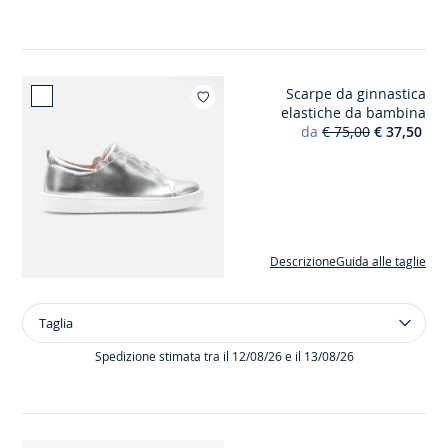
raso
mikado
bambina
Scarpe da ginnastica
Aggiungi ai m
elastiche da bambina
da
€ 75,00
€ 37,50
Descrizione
Guida alle taglie
Taglia
Taglia
Scarpe
da
Spedizione stimata tra il 12/08/26 e il 13/08/26
ginnastica
elastiche
da
bambina