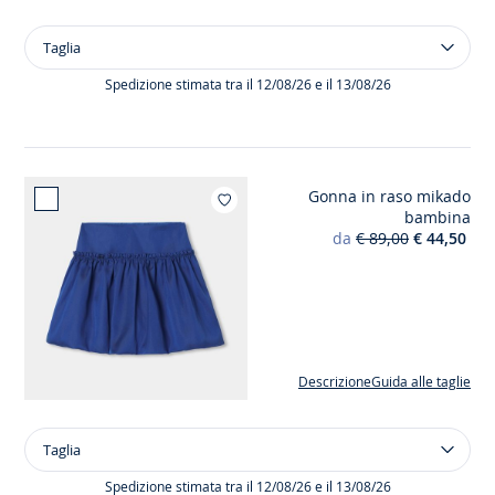
Taglia
Taglia
T-
shirt
Spedizione stimata tra il 12/08/26 e il 13/08/26
dal
taglio
crop
bambina
Gonna in raso mikado
Aggiungi ai mie
bambina
da
€ 89,00
€ 44,50
Descrizione
Guida alle taglie
Taglia
Taglia
Gonna
in
Spedizione stimata tra il 12/08/26 e il 13/08/26