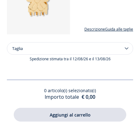
Descrizione
Guida alle taglie
Taglia
Taglia
Fermaglio
per
Spedizione stimata tra il 12/08/26 e il 13/08/26
capelli
in
metallo
dorato
0
articolo(i) selezionato(i)
Importo totale
€ 0,00