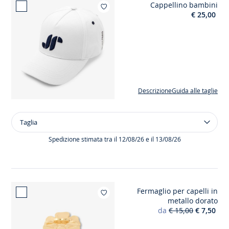
Cappellino bambini
Aggiungi ai miei pre
€ 25,00
Descrizione
Guida alle taglie
Taglia
Taglia
Cappellino
bambini
Spedizione stimata tra il 12/08/26 e il 13/08/26
Fermaglio per capelli in
Aggiungi ai mi
metallo dorato
da
€ 15,00
€ 7,50