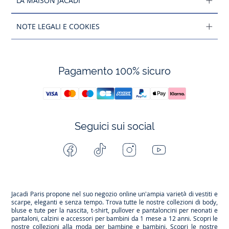
LA MAISON JACADI
NOTE LEGALI E COOKIES
Pagamento 100% sicuro
Seguici sui social
Facebook
Tiktok
Instagram
Youtube
-
-
-
-
Jacadi
Jacadi
Jacadi
Jacadi
Paris
Paris
Paris
Paris
Jacadi Paris propone nel suo negozio online un'ampia varietà di vestiti e
scarpe
, eleganti e senza tempo. Trova tutte le nostre collezioni di body,
bluse e tute per la
nascita
, t-shirt, pullover e pantaloncini per
neonati
e
pantaloni, calzini e accessori per
bambini
da 1 mese a 12 anni. Scopri le
nostre collezioni alla moda per bambine e bambini. Scopri le nostre