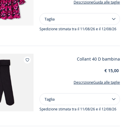
Descrizione
Guida alle taglie
Taglia
Taglia
Abito
in
Spedizione stimata tra il 11/08/26 e il 12/08/26
velluto
con
motivo
a
Collant 40 D bambina
fiori
Aggiungi ai miei preferiti : Collant 40 D bambina
bambina
€ 15,00
Descrizione
Guida alle taglie
Taglia
Taglia
Collant
40
Spedizione stimata tra il 11/08/26 e il 12/08/26
D
bambina