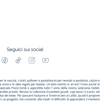
Seguici sui social
Facebook
Tiktok
Instagram
Youtube
-
-
-
-
Jacadi
Jacadi
Jacadi
Jacadi
Paris
Paris
Paris
Paris
per la
nascita
, t-shirt, pullover e pantaloncini per
neonati
e pantaloni, calzini e
ne anno e le
idee regalo per Natale
. Un lieto evento in arrivo? Trova anche le
speciale
Prezzi tondi
e approfitta tutto l’ anno della nostra selezione
Outlet
.
endite private
. Ritrova la collezione
Essentiels
Jacadi: capi basici e iconici nei
a dei bebè. Per passare l’autunno e l’inverno ben al caldo, Jacadi ti propone
i un progetto che consente alle madri in difficoltà di apprendere il mestiere