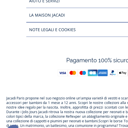
AIUTO E SERVIZI
LA MAISON JACADI
NOTE LEGALI E COOKIES
Pagamento 100% sicur
Jacadi Paris propone nel suo negozio online un'ampia varietà di vestiti e
sca
accessori per
bambini
da 1 mese a 12 anni. Scopri le nostre collezioni alla
nostre
idee regalo per la nascita
. Inoltre, approfitta di prezzi scontati con 
Durante
i Jolis Jours Jacadi
ritrova la nostra nuova collezione per neonati e b
colori tipici della marca, la collezione
Reflex
per un abbigliamento originale e 
una
collezione di cappotti e piumini per neonati e bambini
.Scopri le borse
To
di sarta. Un matrimonio, un battesimo, una comunione in programma? Trov