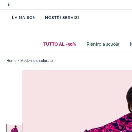
Metti
in
LA MAISON
I NOSTRI SERVIZI
pausa
i
messaggi
scorrevoli
TUTTO AL -50%
Rientro a scuola
Home
Moderno e colorato