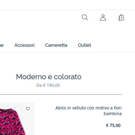
Rechercher
jacadi.page.h
Carrel
pe
Accessori
Cameretta
Outlet
Moderno e colorato
Aggiungi ai miei preferiti : Moderno e colorato
Da € 190,00
Abito in velluto con motivo a fiori
Aggiungi ai miei preferiti : Abito in v
bambina
€ 75,00