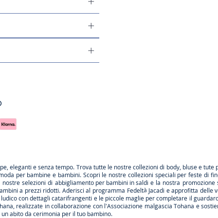
o
rpe
, eleganti e senza tempo. Trova tutte le nostre collezioni di body, bluse e tute 
 moda per bambine e bambini. Scopri le nostre collezioni speciali per feste di fi
le nostre selezioni di
abbigliamento per bambini in saldi
e la nostra promozione 
ambini a prezzi ridotti. Aderisci al programma Fedeltà Jacadi e approfitta delle
v
ludico con dettagli catarifrangenti e le
piccole maglie
per completare il guardarob
hana
, realizzate in collaborazione con l'Associazione malgascia Tohana e sostien
a
un abito da cerimonia
per il tuo bambino.