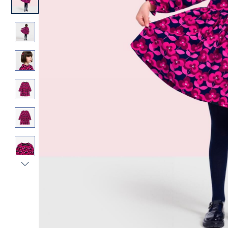
Vista
successiva
-
Galleria
Prodotto