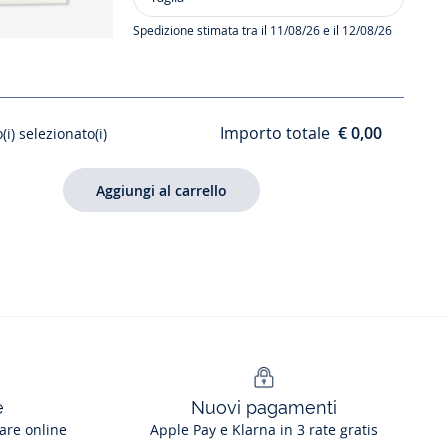
Set
di
Spedizione stimata tra il 11/08/26 e il 12/08/26
fermagli
per
capelli
bambina
Importo totale
€ 0,00
(i) selezionato(i)
e
Nuovi pagamenti
are online
Apple Pay e Klarna in 3 rate gratis