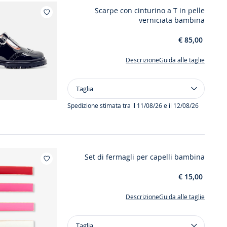
Scarpe con cinturino a T in pelle
Aggiungi ai miei preferiti : Scarpe 
verniciata bambina
€ 85,00
Descrizione
Guida alle taglie
Taglia
Taglia
Scarpe
con
Spedizione stimata tra il 11/08/26 e il 12/08/26
cinturino
a
T
in
Set di fermagli per capelli bambina
pelle
Aggiungi ai miei preferiti : Set di fermag
verniciata
€ 15,00
bambina
Descrizione
Guida alle taglie
Taglia
Taglia