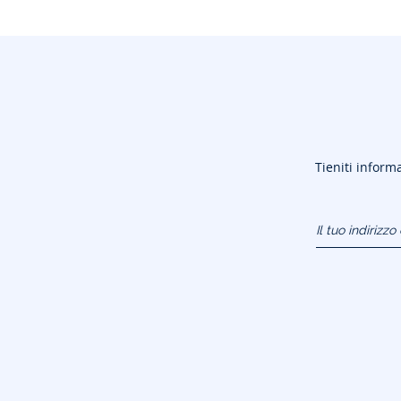
Tieniti informa
Il tuo indirizz
(esempio:
jacquesadit@