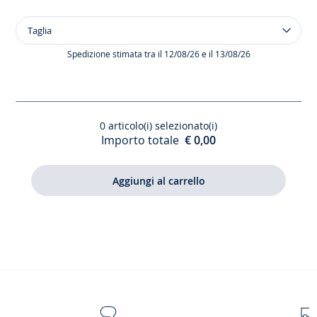
Taglia
Taglia
Scarpe
di
Spedizione stimata tra il 12/08/26 e il 13/08/26
vernice
con
cinturino
a
0
articolo(i) selezionato(i)
T
Importo totale
€ 0,00
bimba