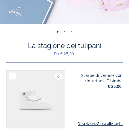
-
-
-
-
-
-
-
-
vista
vista
vista
vista
vista
vista
vista
vista
La stagione dei tulipani
01
02
03
04
05
06
07
08
Da € 25,00
Scarpe di vernice con
Aggiungi ai mi
cinturino a T bimba
€ 25,00
Descrizione
Guida alle taglie