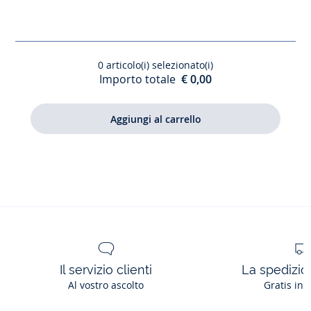
pelle
verniciata
bimba
0
articolo(i) selezionato(i)
Importo totale
€ 0,00
Il servizio clienti
La spedizion
Al vostro ascolto
Gratis in 