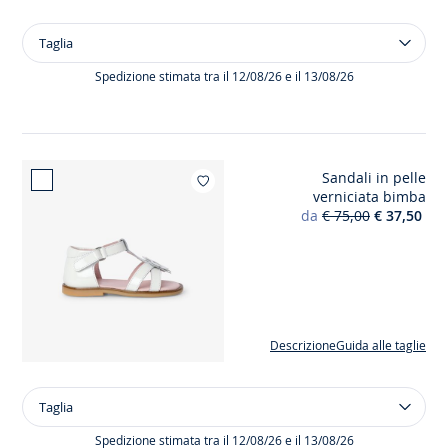
Taglia
Taglia
Abito
senza
Spedizione stimata tra il 12/08/26 e il 13/08/26
maniche
in
jersey
bimba
Sandali in pelle
Aggiungi ai miei
verniciata bimba
da
€ 75,00
€ 37,50
Descrizione
Guida alle taglie
Taglia
Taglia
Sandali
in
Spedizione stimata tra il 12/08/26 e il 13/08/26