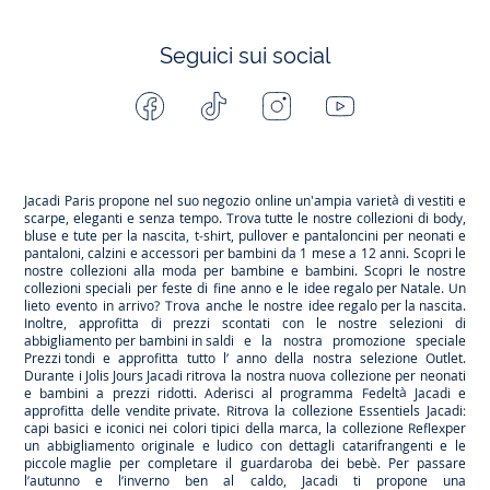
Seguici sui social
Facebook
Tiktok
Instagram
Youtube
-
-
-
-
Jacadi
Jacadi
Jacadi
Jacadi
Paris
Paris
Paris
Paris
Jacadi Paris propone nel suo negozio online un'ampia varietà di vestiti e
scarpe
, eleganti e senza tempo. Trova tutte le nostre collezioni di body,
bluse e tute per la
nascita
, t-shirt, pullover e pantaloncini per
neonati
e
pantaloni, calzini e accessori per
bambini
da 1 mese a 12 anni. Scopri le
nostre collezioni alla moda per bambine e bambini. Scopri le nostre
collezioni speciali per feste di fine anno e le
idee regalo per Natale
. Un
lieto evento in arrivo? Trova anche le nostre
idee regalo per la nascita
.
Inoltre, approfitta di prezzi scontati con le nostre selezioni di
abbigliamento per bambini in saldi
e la nostra promozione speciale
Prezzi tondi
e approfitta tutto l’ anno della nostra selezione
Outlet
.
Durante
i Jolis Jours Jacadi
ritrova la nostra nuova collezione per neonati
e bambini a prezzi ridotti. Aderisci al programma Fedeltà Jacadi e
approfitta delle
vendite private
. Ritrova la collezione
Essentiels
Jacadi:
capi basici e iconici nei colori tipici della marca, la collezione
Reflex
per
un abbigliamento originale e ludico con dettagli catarifrangenti e le
piccole maglie
per completare il guardaroba dei bebè. Per passare
l’autunno e l’inverno ben al caldo, Jacadi ti propone una