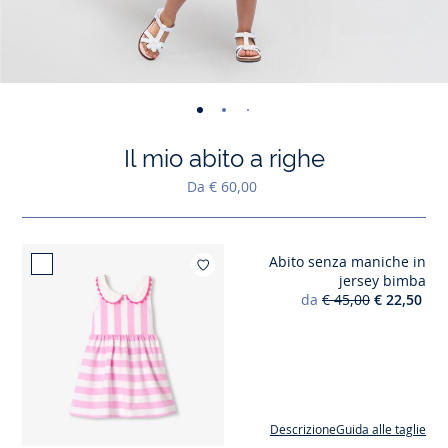
-
-
-
-
-
-
-
-
-
-
-
vista
vista
vista
vista
vista
vista
vista
vista
vista
vist
v
Il mio abito a righe
01
02
03
04
05
06
07
08
09
010
0
Da € 60,00
Abito senza maniche in
Aggiungi ai mi
jersey bimba
da
€ 45,00
€ 22,50
Descrizione
Guida alle taglie