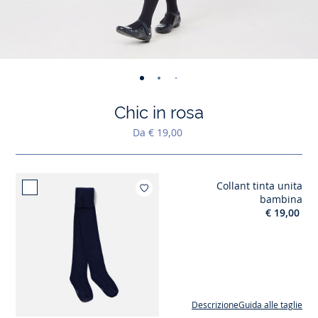
-
-
-
vista
vista
vista
Chic in rosa
01
02
03
Da € 19,00
Collant tinta unita
Aggiungi ai miei 
bambina
€ 19,00
Descrizione
Guida alle taglie