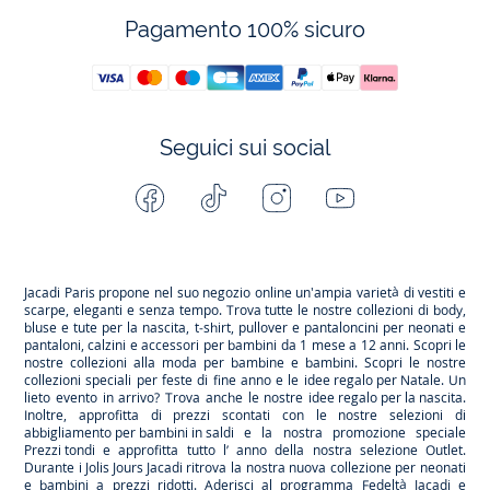
Pagamento 100% sicuro
Seguici sui social
Facebook
Tiktok
Instagram
Youtube
-
-
-
-
Jacadi
Jacadi
Jacadi
Jacadi
Paris
Paris
Paris
Paris
Jacadi Paris propone nel suo negozio online un'ampia varietà di vestiti e
scarpe
, eleganti e senza tempo. Trova tutte le nostre collezioni di body,
bluse e tute per la
nascita
, t-shirt, pullover e pantaloncini per
neonati
e
pantaloni, calzini e accessori per
bambini
da 1 mese a 12 anni. Scopri le
nostre collezioni alla moda per bambine e bambini. Scopri le nostre
collezioni speciali per feste di fine anno e le
idee regalo per Natale
. Un
lieto evento in arrivo? Trova anche le nostre
idee regalo per la nascita
.
Inoltre, approfitta di prezzi scontati con le nostre selezioni di
abbigliamento per bambini in saldi
e la nostra promozione speciale
Prezzi tondi
e approfitta tutto l’ anno della nostra selezione
Outlet
.
Durante
i Jolis Jours Jacadi
ritrova la nostra nuova collezione per neonati
e bambini a prezzi ridotti. Aderisci al programma Fedeltà Jacadi e