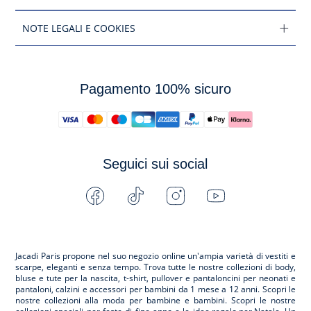
NOTE LEGALI E COOKIES
Pagamento 100% sicuro
Seguici sui social
Facebook
Tiktok
Instagram
Youtube
-
-
-
-
Jacadi
Jacadi
Jacadi
Jacadi
Paris
Paris
Paris
Paris
Jacadi Paris propone nel suo negozio online un'ampia varietà di vestiti e
scarpe
, eleganti e senza tempo. Trova tutte le nostre collezioni di body,
bluse e tute per la
nascita
, t-shirt, pullover e pantaloncini per
neonati
e
pantaloni, calzini e accessori per
bambini
da 1 mese a 12 anni. Scopri le
nostre collezioni alla moda per bambine e bambini. Scopri le nostre