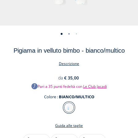
-
-
-
-
-
vista
vista
vista
vista
vista
Pigiama in velluto bimbo - bianco/multico
01
02
03
04
05
Descrizione
da
€ 35,00
Pari a
35
punti fedeltà con
Le Club Jacadi
Colore :
BIANCO/MULTICO
Colore
BIANCO/MULTICO
Guida alle taglie
Taglia