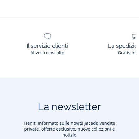
Tessuto principale: 100% cotone
Fodera: 100% cotone
Imbottitura: 100% poliestere
Ref: 2034288
Il servizio clienti
La spedizion
Al vostro ascolto
Gratis in 
La newsletter
Tieniti informato sulle novità Jacadi: vendite
private, offerte esclusive, nuove collezioni e
notizie