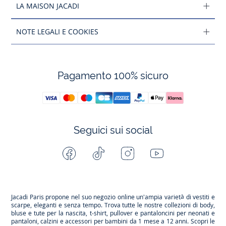
LA MAISON JACADI
NOTE LEGALI E COOKIES
Pagamento 100% sicuro
Seguici sui social
Facebook
Tiktok
Instagram
Youtube
-
-
-
-
Jacadi
Jacadi
Jacadi
Jacadi
Paris
Paris
Paris
Paris
Jacadi Paris propone nel suo negozio online un'ampia varietà di vestiti e
scarpe
, eleganti e senza tempo. Trova tutte le nostre collezioni di body,
bluse e tute per la
nascita
, t-shirt, pullover e pantaloncini per
neonati
e
pantaloni, calzini e accessori per
bambini
da 1 mese a 12 anni. Scopri le