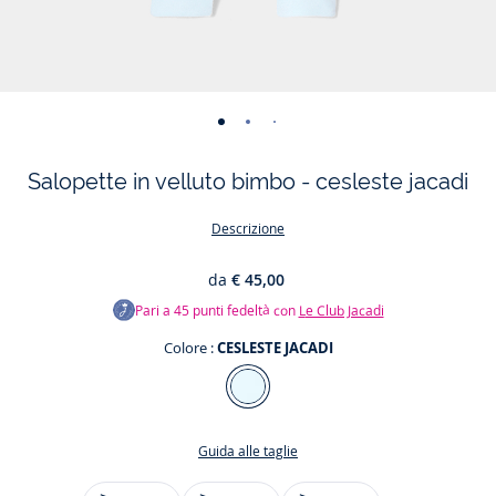
-
-
-
-
vista
vista
vista
vista
Salopette in velluto bimbo - cesleste jacadi
01
02
03
04
Descrizione
da
€ 45,00
Pari a
45
punti fedeltà con
Le Club Jacadi
Colore :
CESLESTE JACADI
Colore
CESLESTE
JACADI
Guida alle taglie
Taglia