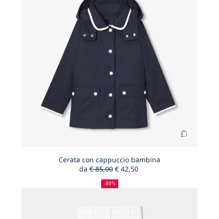
Aggiungi
al
carrello
Cerata con cappuccio bambina
da
€ 85,00
€ 42,50
Cerata
50%
Prezzo
Nuovo
con
di
precedente
prezzo
-50%
sconto
:
:
cappucci
bambina