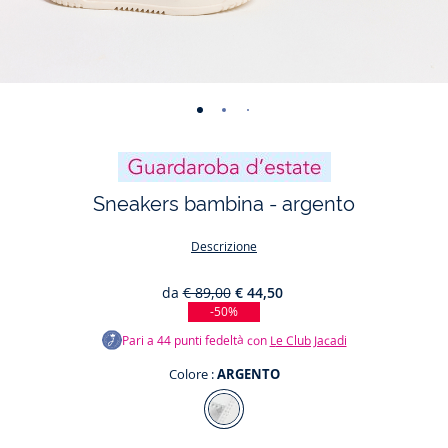
-
-
-
-
-
-
-
-
vista
vista
vista
vista
vista
vista
vista
vista
01
02
03
04
05
06
07
08
Sneakers bambina - argento
Descrizione
da
€ 89,00
€ 44,50
-50%
Pari a
44
punti fedeltà con
Le Club Jacadi
Colore :
ARGENTO
Colore
ARGENTO