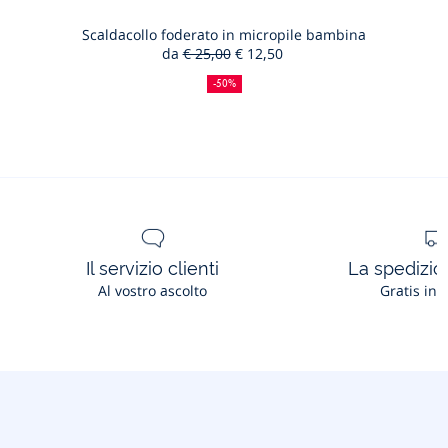
al
Guille
carrello
Scaldacollo foderato in micropile bambina
da
€ 25,00
€ 12,50
Scaldacol
50%
Prezzo
Nuovo
foderato
di
precedente
prezzo
-50%
sconto
:
:
in
micropile
bambina
Il servizio clienti
La spedizion
Al vostro ascolto
Gratis in 