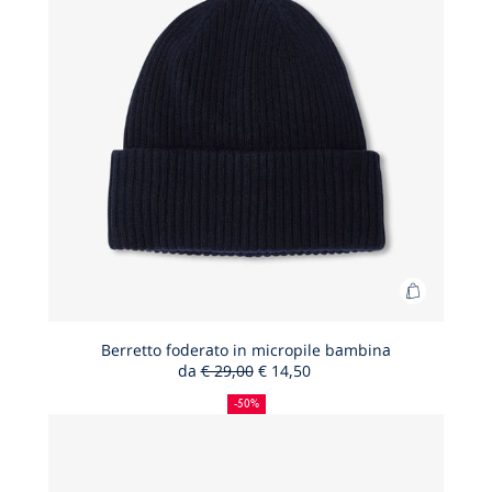
Aggiungi
al
carrello
Berretto foderato in micropile bambina
da
€ 29,00
€ 14,50
Berretto
50%
Prezzo
Nuovo
foderato
di
precedente
prezzo
-50%
sconto
:
:
in
micropile
bambina