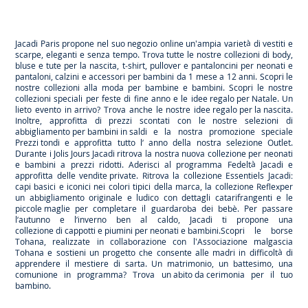
-
-
-
Jacadi
Jacadi
Jacadi
Jacadi
Paris
Paris
Paris
Paris
Jacadi Paris propone nel suo negozio online un'ampia varietà di vestiti e
scarpe
, eleganti e senza tempo. Trova tutte le nostre collezioni di body,
bluse e tute per la
nascita
, t-shirt, pullover e pantaloncini per
neonati
e
pantaloni, calzini e accessori per
bambini
da 1 mese a 12 anni. Scopri le
nostre collezioni alla moda per bambine e bambini. Scopri le nostre
collezioni speciali per feste di fine anno e le
idee regalo per Natale
. Un
lieto evento in arrivo? Trova anche le nostre
idee regalo per la nascita
.
Inoltre, approfitta di prezzi scontati con le nostre selezioni di
abbigliamento per bambini in saldi
e la nostra promozione speciale
Prezzi tondi
e approfitta tutto l’ anno della nostra selezione
Outlet
.
Durante
i Jolis Jours Jacadi
ritrova la nostra nuova collezione per neonati
e bambini a prezzi ridotti. Aderisci al programma Fedeltà Jacadi e
approfitta delle
vendite private
. Ritrova la collezione
Essentiels
Jacadi:
capi basici e iconici nei colori tipici della marca, la collezione
Reflex
per
un abbigliamento originale e ludico con dettagli catarifrangenti e le
piccole maglie
per completare il guardaroba dei bebè. Per passare
l’autunno e l’inverno ben al caldo, Jacadi ti propone una
collezione di cappotti e piumini per neonati e bambini
.Scopri le borse
Tohana
, realizzate in collaborazione con l'Associazione malgascia
Tohana e sostieni un progetto che consente alle madri in difficoltà di
apprendere il mestiere di sarta. Un matrimonio, un battesimo, una
comunione in programma? Trova
un abito da cerimonia
per il tuo
bambino.