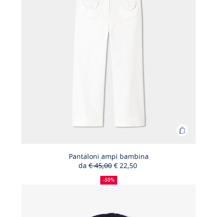
Aggiungi
al
carrello
Pantaloni ampi bambina
da
€ 45,00
€ 22,50
Pantaloni
50%
Prezzo
Nuovo
ampi
di
precedente
prezzo
-50%
sconto
:
:
bambina