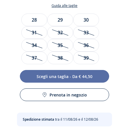
Guida alle taglie
Taglia
28
29
30
31
32
33
34
35
36
37
38
39
Scegli una taglia - Da € 44,50
Rétro e contemporanee, le sneakers bambina si
reinventano stagione dopo stagione. Perfette per
Prenota in negozio
completare l'outfit quotidiano, queste incantevoli sneakers
conquisteranno immediatamente le piccole cittadine con le
loro linee anni '80 abbellite da inserti lamé e dal logo JP sul
fianco.
Spedizione stimata
tra il 11/08/26 e il 12/08/26