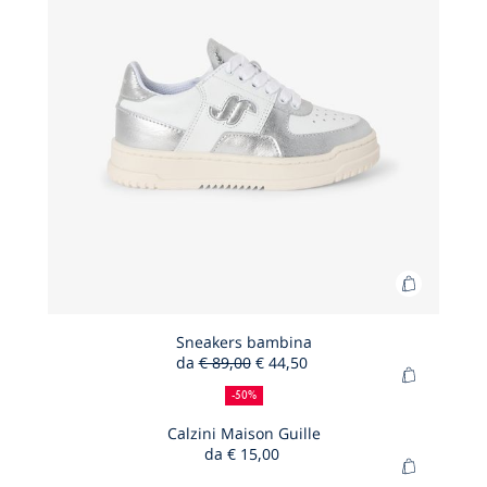
Aggiungi
al
carrello
Sneakers bambina
da
€ 89,00
€ 44,50
Sneakers
50%
Prezzo
Nuovo
Aggiungi
bambina
di
precedente
prezzo
-50%
al
sconto
:
:
carrello
Calzini Maison Guille
da
€ 15,00
Calzini
Aggiungi
Maison