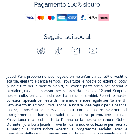
Pagamento 100% sicuro
Seguici sui social
Facebook
Tiktok
Instagram
Youtube
-
-
-
-
Jacadi
Jacadi
Jacadi
Jacadi
Paris
Paris
Paris
Paris
Jacadi Paris propone nel suo negozio online un'ampia varietà di vestiti e
scarpe
, eleganti e senza tempo. Trova tutte le nostre collezioni di body,
bluse e tute per la
nascita
, t-shirt, pullover e pantaloncini per
neonati
e
pantaloni, calzini e accessori per
bambini
da 1 mese a 12 anni. Scopri le
nostre collezioni alla moda per bambine e bambini. Scopri le nostre
collezioni speciali per feste di fine anno e le
idee regalo per Natale
. Un
lieto evento in arrivo? Trova anche le nostre
idee regalo per la nascita
.
Inoltre, approfitta di prezzi scontati con le nostre selezioni di
abbigliamento per bambini in saldi
e la nostra promozione speciale
Prezzi tondi
e approfitta tutto l’ anno della nostra selezione
Outlet
.
Durante
i Jolis Jours Jacadi
ritrova la nostra nuova collezione per neonati
e bambini a prezzi ridotti. Aderisci al programma Fedeltà Jacadi e
approfitta delle
vendite private
. Ritrova la collezione
Essentiels
Jacadi: