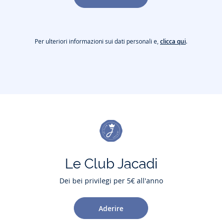
inserisce in un approccio di eco-design (astucci FSC)
Ingredienti:
-
Aqua (Water), Glycerin, Behenyl Alcohol, Prunus
Per ulteriori informazioni sui dati personali e,
clicca qui
.
Amygdalus Dulcis (Sweet Almond) Oil,
Butyrospermum Parkii (Shea) Butter, Coco-
Caprylate/Caprate, Panthenol, Caprylic/Capric
Triglyceride, Cetearyl Alcohol, Xylitylglucoside,
Anhydroxylitol, Glyceryl Caprylate, Sodium
Polyacrylate, Caprylyl Glycol, Cetearyl Glucoside,
Xylitol, Parfum (Fragrance), Glyceryl Undecylenate,
Tocopheryl Acetate, Sodium Gluconate, Sodium
Hyaluronate, Citric Acid, Terpineol, Aloe Barbadensis
Leaf Juice Powder, Geranyl Acetate, Linalyl Acetate,
Tocopherol
Le Club Jacadi
Composizione :
Dei bei privilegi per 5€ all'anno
Ref: 2048023
Aderire