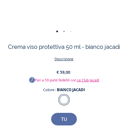
-
-
-
-
vista
vista
vista
vista
Crema viso protettiva 50 ml - bianco jacadi
01
02
03
04
Descrizione
€ 59,00
Pari a
59
punti fedeltà con
Le Club Jacadi
Colore :
BIANCO JACADI
BIANCO
Colore
JACADI
Taglia
TU