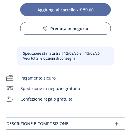
Aggiungi al carrello - € 59,00
Un vero e proprio abbraccio protettivo. Questa crema
Prenota in negozio
morbida si fonde sulla pelle per avvolgerla in uno scudo
invisibile contro le aggressioni esterne (freddo, vento,
sfregamenti).
Spedizione stimata
tra il 12/08/26 e il 13/08/26
Azioni:
Vedi tutte le opzioni di consegna
-
Agisce come uno scudo anti-disidratazione.
-
Nutre, protegge e idrata intensamente per
prevenire arrossamenti e secchezza delle pelli
Pagamento sicuro
sensibili.
Spedizione in negozio gratuita
Promesse:
Confezione regalo gratuita
-
Per tutta la famiglia: fin dalla nascita.
-
Testato dermatologicamente sul 100% di pelli
sensibili.
-
96% di ingredienti di origine naturale.
-
0% Silicone, ftalati, EDTA, MIT, fenossietanolo