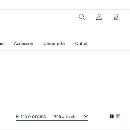
Rechercher
jacadi.page.h
Carrel
pe
Accessori
Cameretta
Outlet
Filtra e ordina
396 articoli
Mode
Chan
d'affich
l'affi