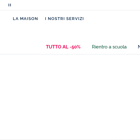
Metti
in
LA MAISON
I NOSTRI SERVIZI
pausa
i
messaggi
scorrevoli
TUTTO AL -50%
Rientro a scuola